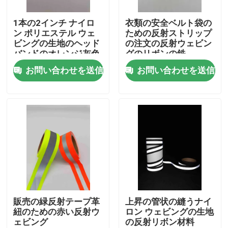
1本の2インチ ナイロ
衣類の安全ベルト袋の
会社案内
ン ポリエステル ウェ
ための反射ストリップ
ビングの生地のヘッド
の注文の反射ウェビン
バンドのオレンジ灰色
グのリボンの鉄
品質管理
のための縫うリボンの
お問い合わせを送信
お問い合わせを送信
革紐のストリップ
お問い合わせ
ニュース
すべての場合
見積依頼
販売の緑反射テープ革
上昇の管状の縫うナイ
紐のための赤い反射ウ
ロン ウェビングの生地
ェビング
の反射リボン材料
反射生地