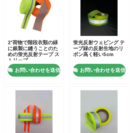
2"荷物で階段衣類の緑
蛍光反射ウェビング テ
に銀製に縫うことのた
ープ緑の反射生地のリ
めの蛍光反射テープ ス
ボン高く軽い5cm
トリップ
お問い合わせを送信
お問い合わせを送信
ホーム
製品
企業情報