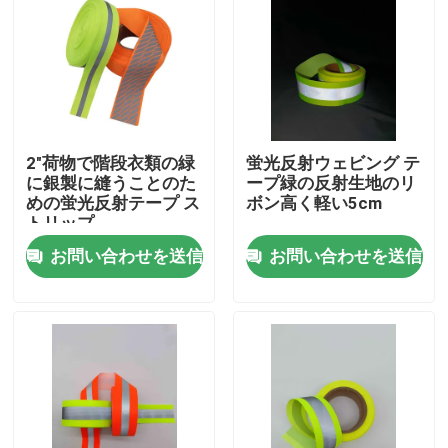
2"荷物で階段衣類の緑
蛍光反射ウェビング テ
に銀製に縫うことのた
ープ緑の反射生地のリ
めの蛍光反射テープ ス
ボン高く軽い5cm
トリップ
お問い合わせを送信
お問い合わせを送信
ホーム
製品
企業情報