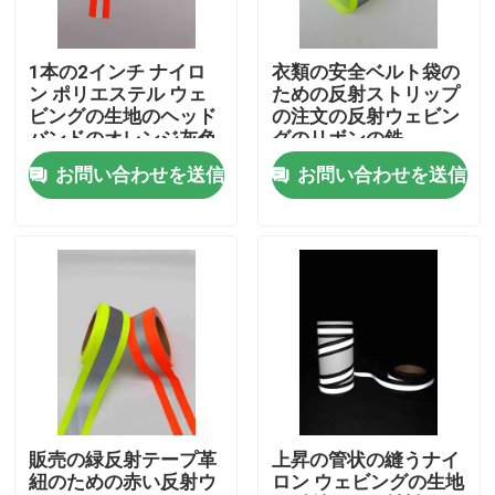
会社案内
1本の2インチ ナイロ
衣類の安全ベルト袋の
ン ポリエステル ウェ
ための反射ストリップ
ビングの生地のヘッド
の注文の反射ウェビン
品質管理
バンドのオレンジ灰色
グのリボンの鉄
のための縫うリボンの
お問い合わせを送信
お問い合わせを送信
革紐のストリップ
お問い合わせ
ニュース
すべての場合
見積依頼
販売の緑反射テープ革
上昇の管状の縫うナイ
紐のための赤い反射ウ
ロン ウェビングの生地
反射生地