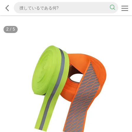
2
/
5