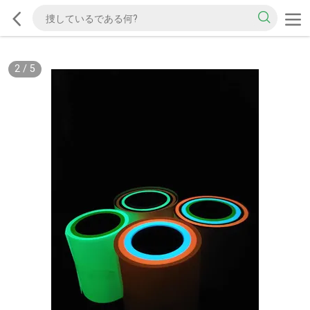
2
/
5