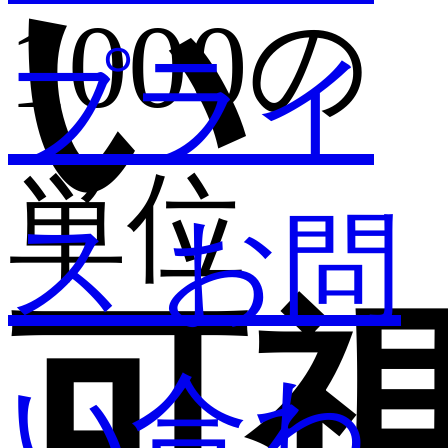
い
1000の
プライ
単位
ス
お問
可
い合わ