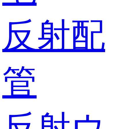
反射配
管
反射ウ