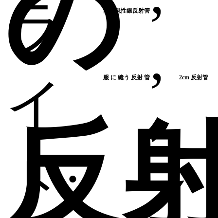
の
ラ
高可視性銀反射管
,
イ
服 に 縫う 反射 管
2cm 反射管
反
ト: