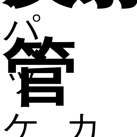
パ
管
ッ
ケ
カ