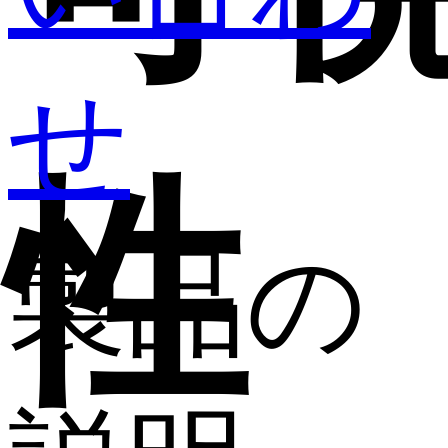
せ
性
製品の