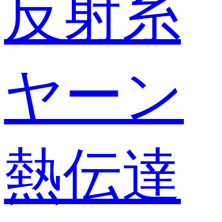
反射糸
ヤーン
熱伝達