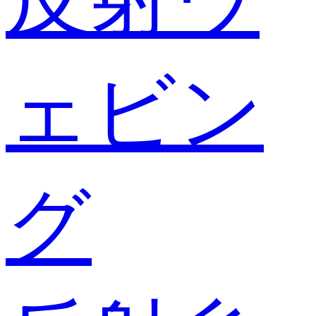
ェビン
グ