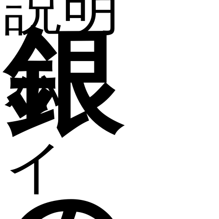
説明
銀
ハ
イ
,