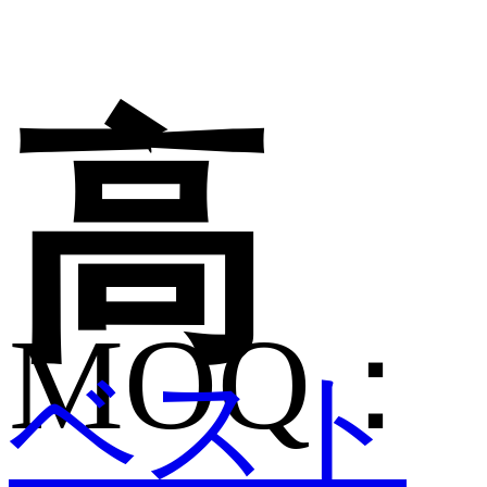
高
MOQ：
ベスト