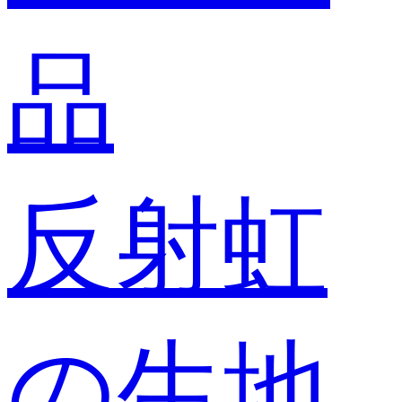
品
反射虹
の生地