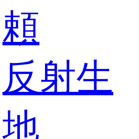
頼
反射生
地