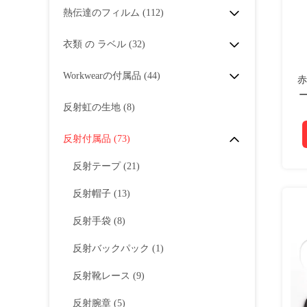
熱伝達のフィルム
(112)
衣類 の ラベル
(32)
Workwearの付属品
(44)
赤
反射虹の生地
(8)
反射付属品
(73)
反射テープ
(21)
反射帽子
(13)
反射手袋
(8)
反射バックパック
(1)
反射靴レース
(9)
反射腕章
(5)