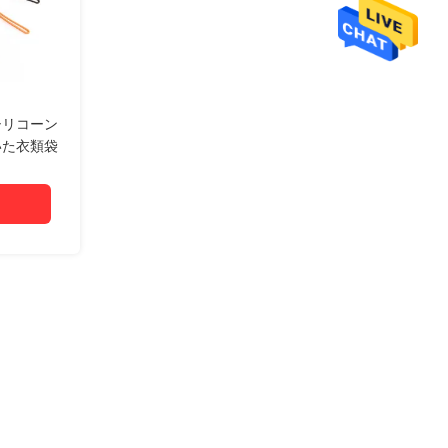
シリコーン
いた衣類袋
 防水