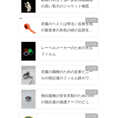
の高い気力のジャケット物質的
なEN20471 ANSI107
ビデオ
衣服のベストは明るい反射生地
の製造者の灰色の緑の反射生地
テープを染めた
ビデオ
レーベルメーカーのための光る
フィルム
ビデオ
衣服の織物のための反射ビニー
ルの熱伝達のフィルム鉄のワイ
シャツ
ビデオ
熱出版物の安全衣類のためのHtv
の熱伝達の保護テープのビニー
ル
ビデオ