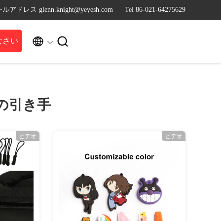
ルアドレス glenn.knight@yeyesh.com
Tel 86-021-64275629


なさい
の引き手
ビデオ
ビデオ