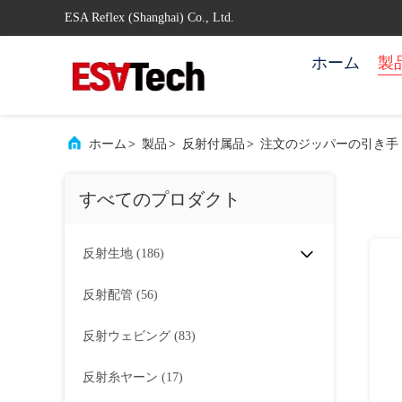
ESA Reflex (Shanghai) Co., Ltd.
ホーム
製
ホーム
>
製品
>
反射付属品
>
注文のジッパーの引き手
すべてのプロダクト
反射生地
(186)
反射配管
(56)
反射ウェビング
(83)
反射糸ヤーン
(17)