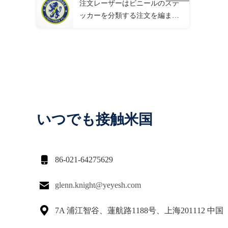
注文レーザーはビニールのステ
ッカーを分類する注文を編まれ
て修繕するパッチのフットボー
ルの鉄を切った
いつでも接触米国

86-021-64275629

glenn.knight@yeyesh.com

7A 浦江智谷、蓮航路1188号、上海201112 中国